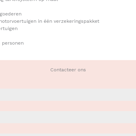
 goederen
 motorvoertuigen in één verzekeringspakket
ertuigen
n personen
Contacteer ons