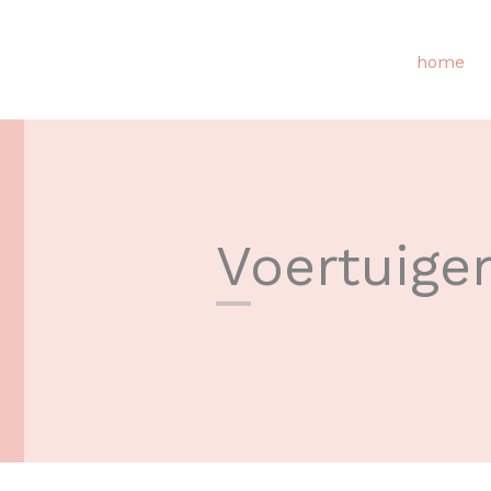
home
Voertuige