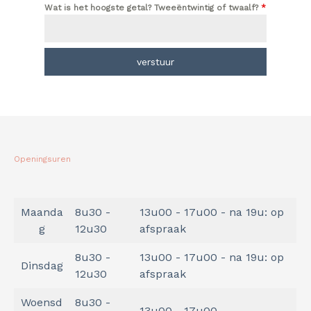
Wat is het hoogste getal? Tweeëntwintig of twaalf?
*
verstuur
Openingsuren
Maanda
8u30 -
13u00 - 17u00 - na 19u: op
g
12u30
afspraak
8u30 -
13u00 - 17u00 - na 19u: op
Dinsdag
12u30
afspraak
Woensd
8u30 -
13u00 - 17u00