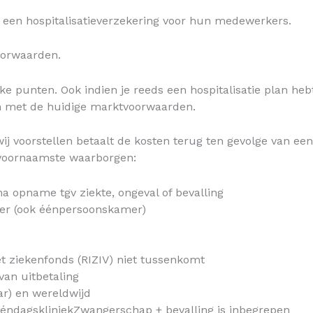
een hospitalisatieverzekering voor hun medewerkers.
oorwaarden.
erke punten. Ook indien je reeds een hospitalisatie plan h
en met de huidige marktvoorwaarden.
ij voorstellen betaalt de kosten terug ten gevolge van een
e voornaamste waarborgen:
a opname tgv ziekte, ongeval of bevalling
mer (ook éénpersoonskamer)
t ziekenfonds (RIZIV) niet tussenkomt
an uitbetaling
ar) en wereldwijd
 ééndagskliniekZwangerschap + bevalling is inbegrepen