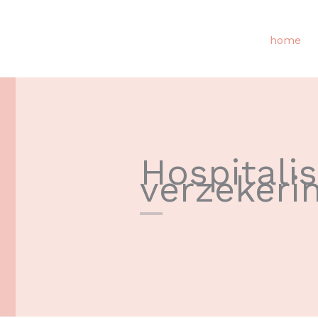
home
Hospitalis
verzekeri