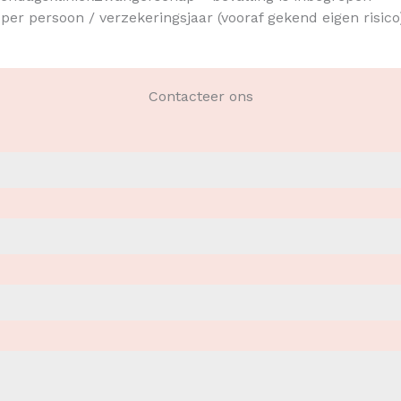
 per persoon / verzekeringsjaar (vooraf gekend eigen risico
Contacteer ons