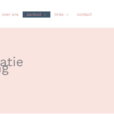
over ons
aanbod
links
contact
atie
ng