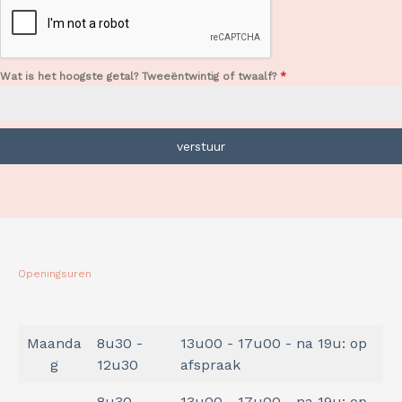
Wat is het hoogste getal? Tweeëntwintig of twaalf?
*
verstuur
Openingsuren
Maanda
8u30 -
13u00 - 17u00 - na 19u: op
g
12u30
afspraak
8u30 -
13u00 - 17u00 - na 19u: op